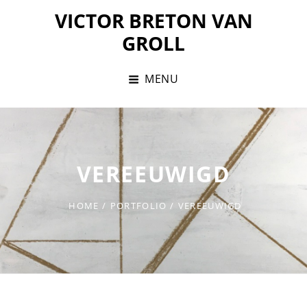
Skip
VICTOR BRETON VAN
to
GROLL
content
MENU
VEREEUWIGD
HOME
/
PORTFOLIO
/
VEREEUWIGD